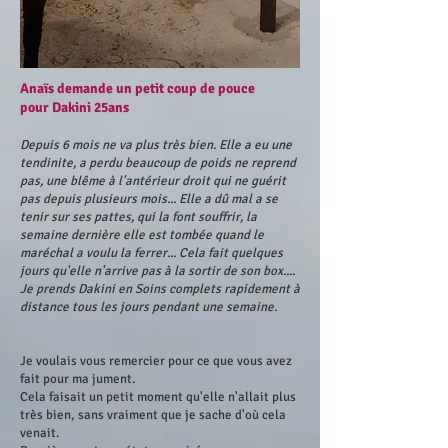
Anaïs demande un petit coup de pouce
pour Dakini 25ans
Depuis 6 mois ne va plus très bien. Elle a eu une
tendinite, a perdu beaucoup de poids ne reprend
pas, une blême à l'antérieur droit qui ne guérit
pas depuis plusieurs mois... Elle a dû mal a se
tenir sur ses pattes, qui la font souffrir, la
semaine dernière elle est tombée quand le
maréchal a voulu la ferrer... Cela fait quelques
jours qu'elle n'arrive pas à la sortir de son box....
Je prends Dakini en Soins complets rapidement à
distance tous les jours pendant une semaine.
Je voulais vous remercier pour ce que vous avez
fait pour ma jument.
Cela faisait un petit moment qu'elle n'allait plus
très bien, sans vraiment que je sache d'où cela
venait.