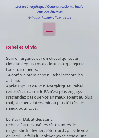
Lecture énergétique / Communication animale
Soins des énergies
Animaux humains lieux de vie
Rebel et Olivia
Soin en urgence sur un cheval qui est en
clinique depuis 1mois, dont le corps rejette
tous traitements.
24 après le premier soin, Rebel accepte les
antibio.
Après 15jours de Soin énergétiques, Rebel
rentre à la maison le PA n'est plus engagé.
N’attendez pas que vos animaux soient au plus
mal, si je peux intervenir au plus tôt c’est le
mieux pour tous.
Le 8 avril Début des soins
Rebel a fait des uvéites récidivantes, le
diagnostic fin février a été lourd : plus de vue
de l'oeil, il a fallu lui enlever (avec pose d'une