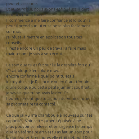
peur et la
sienne.
Et aujourd’hui, nous avons enfin réussi jildert
et moi à nous trouver.
Il commence à me faire confiance et lorsqu’il a
peur il prend sur lui et se pose plus facilement
sur moi.
J’ai réussi à mettre en application tous tes
conseils.
Il reste encore un peu de travail à faire mais
maintenant je suis à son écoute.
Le soin que tu as fait sur lui la dernière fois qu’il
s’était bloqué l’encolure m’avait
encore
confirmé à quel point tu étais
incroyable et je l’ai encore vu en étant témoin
d’une colique ou cette petite jument souffrait.
Je savais que tu pouvais l’aider ! Et
heureusement que tu as pu intervenir et que
sa propriétaire t’a contacté.
Ce que j’ai vu m’a chamboulé à nouveau sur tes
capacités. Voir cette jument épuisée à ne
plus
pouvoir se relever et en urgence (le temps
que le vétérinaire arrive) tu as fait un soin pour
la douleur et 3 mn après elle était debout ! De