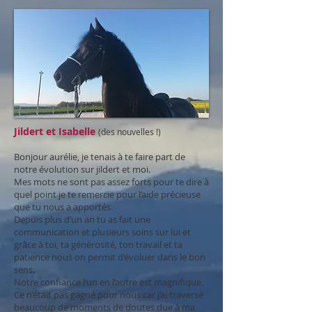
Jildert et Isabelle
(des nouvelles !)
Bonjour aurélie, je tenais à te faire part de
notre évolution sur jildert et moi.
Mes mots ne sont
pas assez forts pour te dire à
quel point je te remercie pour l’aide précieuse
que tu nous a apportés.
Depuis plus d’un an tu as fait une
communication et plusieurs soins sur lui et
grâce à toi, ta
générosité, ton travail et ta
patience nous on permit d’évoluer dans le bon
sens.
Notre confiance l’un en l’autre est magnifique.
Ce n’était pas gagné pour nous car j’ai traversé
beaucoup de moments de doutes due à ma