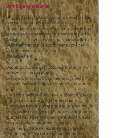
Bambola et Melanie
Un grand merci à Aurélie pour le travail fait sur
Bambola qui souffrait de chaleurs
compliquées,
de stress, d'anxiété, de douleurs.
Je ne pouvais quasiment plus mettre le pied à
l'étrier, la seller était compliqué, parfois elle ne
se laissait même plus approcher au pré par
appréhension de la douleur très
probablement.
Depuis qu'Aurélie s'est occupé de nous j'ai vu
sous mes yeux ma jument
se transformer peu à peu même si ça peut
paraître incroyable j'ai vu l'évolution de jour en
jour.
Elle s'est apaisé et a retrouvé la sérénité. Elle ne
bouge plus au montoir et ne secoue
pratiquement
plus la tête quand je la monte. Je
sens qu'elle retrouve de la souplesse de jour en
jour, ses molettes ont quasiment disparu aussi,
ses postérieurs sont moins engorgés.
Et de mon côté je ne ressens plus l'angoisse
quotidienne. On a certes encore du boulot