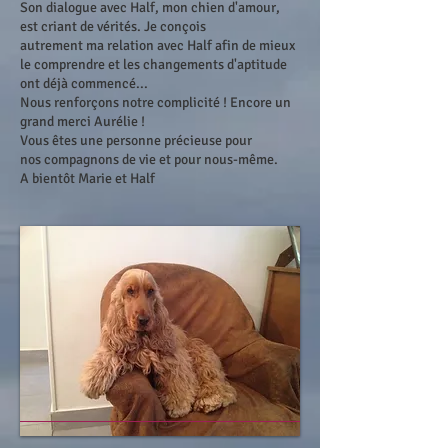
Son dialogue avec Half, mon chien d'amour,
est criant de vérités. Je conçois
autrement ma relation avec Half afin de mieux
le comprendre et les changements d'aptitude
ont déjà commencé...
Nous renforçons notre complicité ! Encore un
grand merci Aurélie !
Vous êtes une personne précieuse pour
nos
compagnons de vie et pour nous-même.
A bientôt Marie et Half