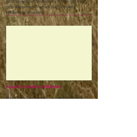
pour reprendre confiance à 100% mais il y a
déjà d'énormes progrès! Bref tout est
réellement possible!
Aglaé Sacha Moon et Martine
Merci de les avoir aidés pour des problèmes
bien différents.
L'accompagnement de Moon en fin de vie pour
lui avoir apporté du confort et pour m'avoir
transmis
son message , la nette diminution de la boîterie
d'Aglaë et une meilleure mobilité générale et